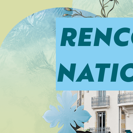
RENC
NATI