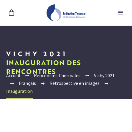
VICHY 2021
INAUGURATION DES
RENCONTRES
Accueil
Rencontres Thermales
Vichy 2021
Français
Rétrospective en images
Inauguration